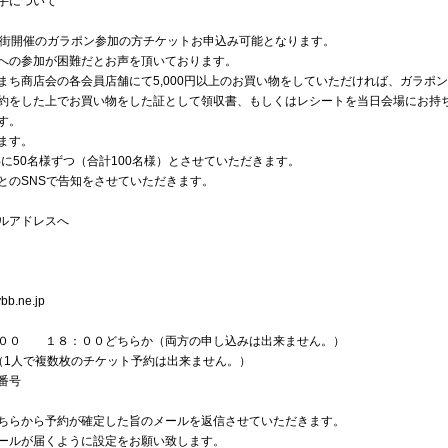
手について
商店街開催のガラポン参加の方チケットお申込み可能となります。
への参加が困難だとお声を頂いております。
まち商店会の各会員店舗にて5,000円以上のお買い物をしていただければ、ガラポ
約をした上でお買い物をした証として領収書、もしくはレシートを当日会場にお持ちく
す。
ます。
共に50名様ずつ（合計100名様）とさせていただきます。
とのSNSで告知をさせていただきます。
ルアドレスへ
bb.ne.jp
００ １８：００どちらか（両方の申し込みは出来ません。）
（1人で複数枚のチケット予約は出来ません。）
番号
ちらから予約が確定した旨のメールを返信させていただきます。
ールが届くように設定をお願い致します。