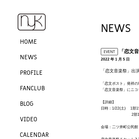
NEWS
HOME
「恋文音
EVENT
NEWS
2022 年 1 月 5 日
「恋文音楽祭」出
PROFILE
「恋文ポスト」発祥の
FANCLUB
「恋文音楽祭」にニコ
BLOG
【詳細】
日時：1/22(土) 1部15
2部18:
VIDEO
会場：二ツ井町公民館
CALENDAR