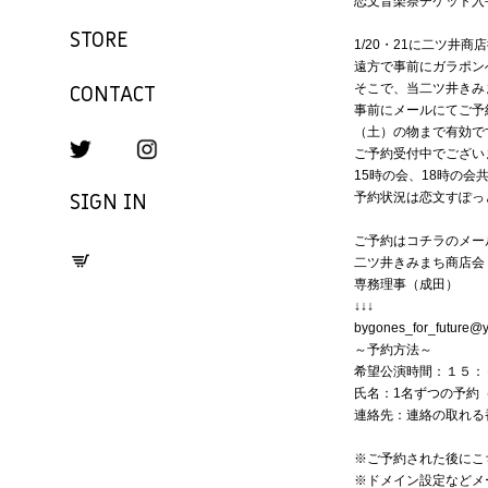
恋文音楽祭チケット入
STORE
1/20・21に二ツ井
遠方で事前にガラポン
CONTACT
そこで、当二ツ井きみ
事前にメールにてご予
（土）の物まで有効で
ご予約受付中でござい
15時の会、18時の会
SIGN IN
予約状況は恋文すぽっ
ご予約はコチラのメー
二ツ井きみまち商店会
専務理事（成田）
↓↓↓
bygones_for_future@y
～予約方法～
希望公演時間：１５：
氏名：1名ずつの予約
連絡先：連絡の取れる
※ご予約された後にこ
※ドメイン設定などメ