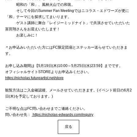
昭和の「和」、風林火山での和装。
そして今回のSummer Fan Meetingではニコラス・エドワーズが更に
「和」テーマにを探求してまいります。
ゲスト講師に舞台「レイジーミッドナイト」で共演させていただいた
富田翔さんをお迎えいたします！
お楽しみに！
＊お申込みいただいた方にはFC限定団扇とステッカー送らせていただきま
す。
お申し込み期間は【5月19日(木)10:00～5月25日(水)23:59】までです。
オフィシャルサイトSTOREよりお申込みください。
https://nicholas.futureartist.net/store
観覧方法はご入金確認後、メールさせていただきます。(イベント前日の6月2
日(木)を予定しております。)
ご不明な点はFC問い合わせまでご連絡ください。
問い合わせ先：
https://nicholas-edwards.com/inquiry
戻る