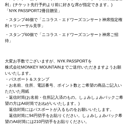
利」(チケット先行予約より前に好きな席が指定できます。)
「NYK PASSPORT2冊目贈呈」
・スタンプ
46
個で「ニコラス・エドワーズコンサート神席指定権
利＋リハーサル見学」
・スタンプ
60
個で「ニコラス・エドワーズコンサート神席ご招
待」
大変お手数でございますが、NYK PASSPORTを
株式会社MONKEY MOUNTAINまでご送付いただきますようお願
いいたします。
・パスポート＆スタンプ
・お名前、住所、電話番号、ポイント数とご希望の商品ご記入い
ただいた用紙
・返信封筒(お名前・住所記入済のもの。しょみしょみバックご希
望の方はA4封筒でおねがいいたします。)
返信封筒にはパスポートが入るものをお願いいたします。
返信封筒に94円切手をお貼りください。しょみしょみバック希
望のA4封筒には210円切手をお貼りください。